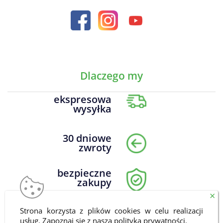
Dlaczego my
ekspresowa
wysyłka
30 dniowe
zwroty
bezpieczne
zakupy
×
Strona korzysta z plików cookies w celu realizacji
DrNatural.pl Wszelkie prawa zastrzeżone © 2026
usług. Zapoznaj się z naszą
polityką prywatności
.