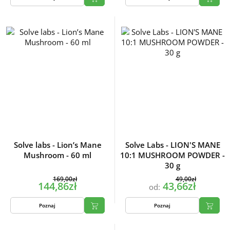
Solve labs - Lion’s Mane
Solve Labs - LION'S MANE
Mushroom - 60 ml
10:1 MUSHROOM POWDER -
30 g
169,00zł
49,00zł
144,86zł
43,66zł
od:
Poznaj
Poznaj