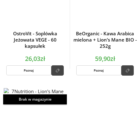
OstroVit - Soplówka
BeOrganic - Kawa Arabica
Jeżowata VEGE - 60
mielona + Lion’s Mane BIO -
kapsułek
252g
26,03zł
59,90zł
Poznaj
Poznaj
Brak w magazynie