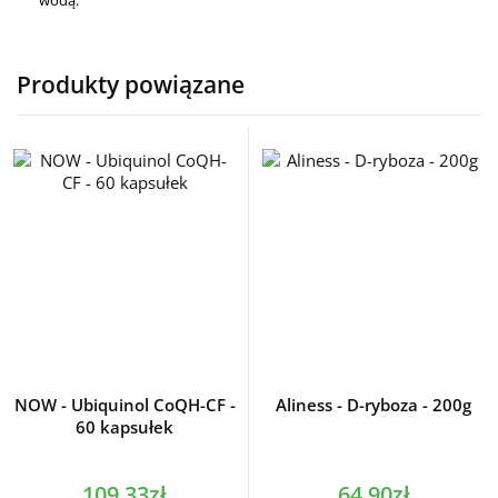
wodą.
Produkty powiązane
NOW - Ubiquinol CoQH-CF -
Aliness - D-ryboza - 200g
60 kapsułek
109,33zł
64,90zł