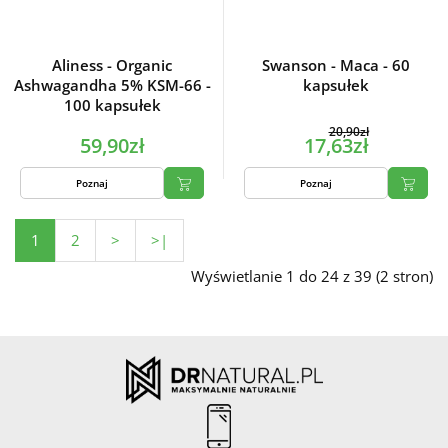
Aliness - Organic
Swanson - Maca - 60
Ashwagandha 5% KSM-66 -
kapsułek
100 kapsułek
20,90zł
59,90zł
17,63zł
Poznaj
Poznaj
1
2
>
>|
Wyświetlanie 1 do 24 z 39 (2 stron)