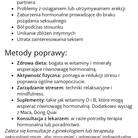
partnera
Problemy z osiąganiem lub utrzymywaniem erekcji
Zaburzenia hormonalne prowadzące do braku
pożądania seksualnego
Ból podczas stosunku
Unikanie zbliżeń intymnych
Utrata zainteresowania seksem
Metody poprawy:
Zdrowa dieta:
bogata w witaminy i minerały
wspierające równowagę hormonalną.
Aktywność fizyczna:
pomaga w redukcji stresu i
poprawia ogólne samopoczucie.
Zarządzanie stresem
: techniki relaksacyjne i
mindfulness.
Suplementy
: takie jak witaminy D i B, które mogą
wspierać równowagę hormonalną. Dodatkowo wyciąg
z Maca, Dong Quai
Konsultacja z lekarzem
: w razie potrzeby terapia
hormonalna lub poradnictwo.
Zaleca się konsultacje z ginekologiem lub terapeutą
seksuologicznym, aby zrozumieć i adresować indywidualne