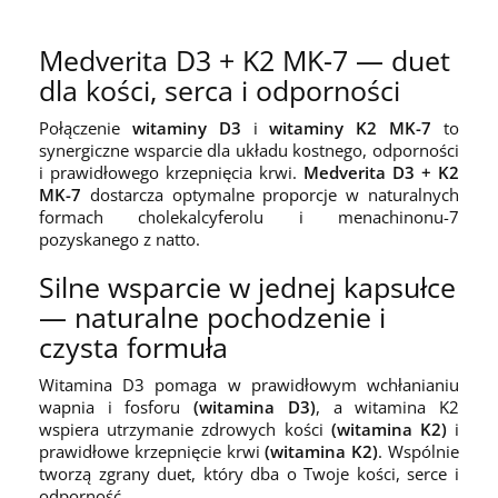
Medverita D3 + K2 MK-7 — duet
dla kości, serca i odporności
Połączenie
witaminy D3
i
witaminy K2 MK-7
to
synergiczne wsparcie dla układu kostnego, odporności
i prawidłowego krzepnięcia krwi.
Medverita D3 + K2
MK-7
dostarcza optymalne proporcje w naturalnych
formach cholekalcyferolu i menachinonu-7
pozyskanego z natto.
Silne wsparcie w jednej kapsułce
— naturalne pochodzenie i
czysta formuła
Witamina D3 pomaga w prawidłowym wchłanianiu
wapnia i fosforu
(witamina D3)
, a witamina K2
wspiera utrzymanie zdrowych kości
(witamina K2)
i
prawidłowe krzepnięcie krwi
(witamina K2)
. Wspólnie
tworzą zgrany duet, który dba o Twoje kości, serce i
odporność.