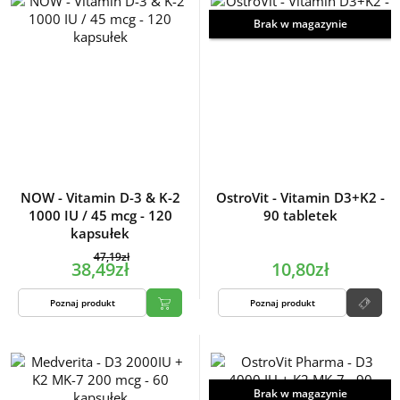
Brak w magazynie
NOW - Vitamin D-3 & K-2
OstroVit - Vitamin D3+K2 -
1000 IU / 45 mcg - 120
90 tabletek
kapsułek
47,19zł
38,49zł
10,80zł
Poznaj produkt
Poznaj produkt
Brak w magazynie