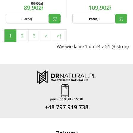
99,00zł
89,90zł
109,90zł
Poznaj
Poznaj
1
2
3
>
>|
Wyświetlanie 1 do 24 z 51 (3 stron)
pon - pt 8:30 - 15:30
+48 797 919 738