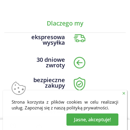
Dlaczego my
ekspresowa
wysyłka
30 dniowe
zwroty
bezpieczne
zakupy
×
Strona korzysta z plików cookies w celu realizacji
DrNatural.pl Wszelkie prawa zastrzeżone © 2026
usług. Zapoznaj się z naszą
polityką prywatności
.
Zakupy
www.redicon.pl
Jasne, akceptuje!
0