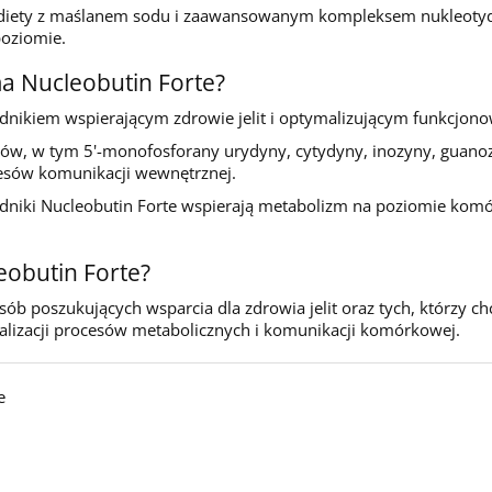
diety z maślanem sodu i zaawansowanym kompleksem nukleotydów
oziomie.
ma Nucleobutin Forte?
dnikiem wspierającym zdrowie jelit i optymalizującym funkcjonow
w, w tym 5'-monofosforany urydyny, cytydyny, inozyny, guanozy
esów komunikacji wewnętrznej.
adniki Nucleobutin Forte wspierają metabolizm na poziomie kom
eobutin Forte?
b poszukujących wsparcia dla zdrowia jelit oraz tych, którzy c
lizacji procesów metabolicznych i komunikacji komórkowej.
e