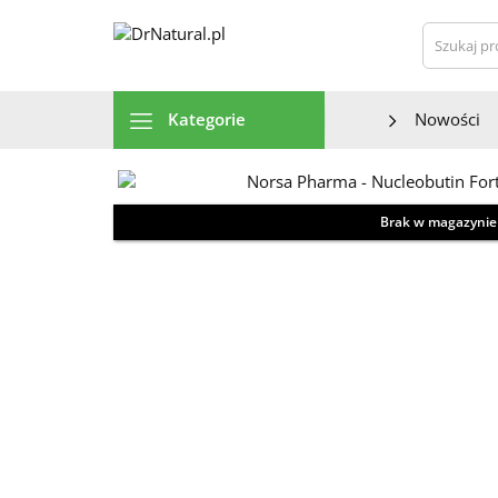
Szu
Kategorie
Nowości
Brak w magazynie
Zdjęcie / wizualizacja produktu może odbiegać od