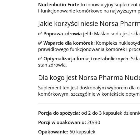
Nucleobutin Forte
to innowacyjny suplement 
i funkcjonowanie komórkowe na najwyższym p
Jakie korzyści niesie Norsa Phar
✅ Poprawa zdrowia jelit:
Maślan sodu jest skła
✅ Wsparcie dla komórek:
Kompleks nukleotydó
prawidłowego funkcjonowania komórek i proc
✅ Optymalizacja funkcji metabolicznych:
Skł
stan zdrowia.
Dla kogo jest Norsa Pharma Nucl
Suplement ten jest doskonałym wyborem dla osó
komórkowym, szczególnie w kontekście optyma
Porcja do spożycia:
od 2 do 3 kapsułek dzienni
Porcji w opakowaniu:
20/30
Opakowanie:
60 kapsułek