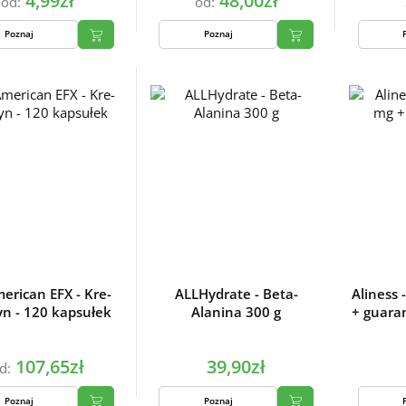
4,99zł
48,00zł
od:
od:
Poznaj
Poznaj
merican EFX - Kre-
ALLHydrate - Beta-
Aliness 
Alkalyn - 120 kapsułek
Alanina 300 g
+ guara
107,65zł
39,90zł
d:
Poznaj
Poznaj