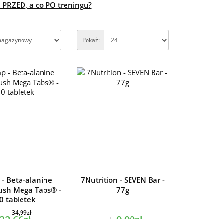
 PRZED, a co PO treningu?
Pokaż:
 - Beta-alanine
7Nutrition - SEVEN Bar -
ush Mega Tabs® -
77g
0 tabletek
34,99zł