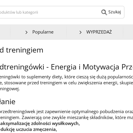
kaj produktów lub kategorii
Szukaj
Popularne
WYPRZEDAŻ
d treningiem
dtreningówki - Energia i Motywacja Pr
eningówki to suplementy diety, które cieszą się dużą popularno
ie, stosowane przed treningiem w celu zwiększenia energii, skupi
eningowej.
łanie
rzedtreningówek jest zapewnienie optymalnego pobudzenia oraz
reningiem. Zawierają one zwykle mieszankę składników, które maj
aksymalizację zdolności wysiłkowych,
edukcję uczucia zmęczenia,