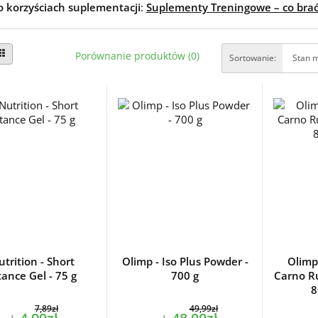
o korzyściach suplementacji
:
Suplementy Treningowe – co brać
Porównanie produktów (0)
Sortowanie:
trition - Short
Olimp - Iso Plus Powder -
Olimp
tance Gel - 75 g
700 g
Carno R
8
7,89zł
49,99zł