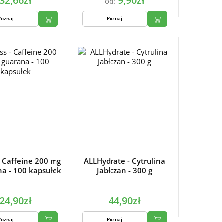
32,66zł
9,90zł
od:
Poznaj
Poznaj
- Caffeine 200 mg
ALLHydrate - Cytrulina
na - 100 kapsułek
Jabłczan - 300 g
24,90zł
44,90zł
Poznaj
Poznaj