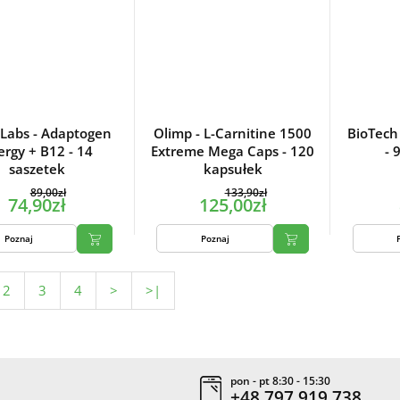
 Labs - Adaptogen
Olimp - L-Carnitine 1500
BioTech
ergy + B12 - 14
Extreme Mega Caps - 120
- 
saszetek
kapsułek
89,00zł
133,90zł
74,90zł
125,00zł
Poznaj
Poznaj
2
3
4
>
>|
pon - pt 8:30 - 15:30
+48 797 919 738