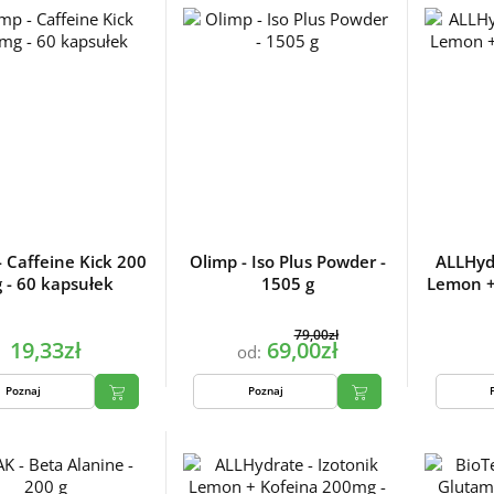
- Caffeine Kick 200
Olimp - Iso Plus Powder -
ALLHydr
 - 60 kapsułek
1505 g
Lemon +
79,00zł
19,33zł
69,00zł
od:
Poznaj
Poznaj