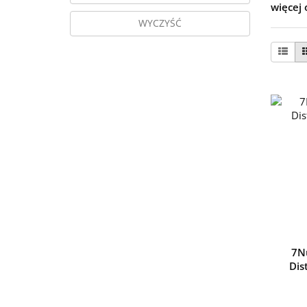
więcej 
WYCZYŚĆ
7Nu
Dis