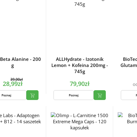
 Beta Alanine - 200
ALLHydrate - Izotonik
BioTe
g
Lemon + Kofeina 200mg -
Glutam
745g
39,00zł
28,99zł
79,90zł
o
Poznaj
Poznaj