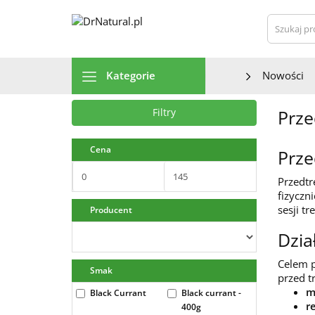
Szu
Kategorie
Nowości
Prze
Filtry
Cena
Prze
Przedtr
fizyczn
sesji tr
Producent
Dzia
Celem p
Smak
przed t
m
Black Currant
Black currant -
r
400g