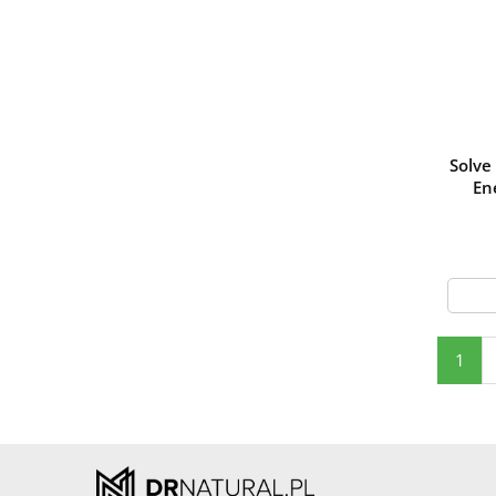
Solve
En
1