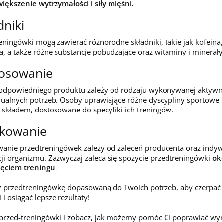
większenie wytrzymałości i siły mięśni.
dniki
eningówki mogą zawierać różnorodne składniki, takie jak kofeina,
a, a także różne substancje pobudzające oraz witaminy i minerały
osowanie
dpowiedniego produktu zależy od rodzaju wykonywanej aktywnoś
ualnych potrzeb. Osoby uprawiające różne dyscypliny sportowe
składem, dostosowane do specyfiki ich treningów.
kowanie
nie przedtreningówek zależy od zaleceń producenta oraz indywi
cji organizmu. Zazwyczaj zaleca się spożycie przedtreningówki
ok
ęciem treningu.
 przedtreningówkę dopasowaną do Twoich potrzeb, aby czerpać
 i osiągać lepsze rezultaty!
przed-treningówki i zobacz, jak możemy pomóc Ci poprawiać wy