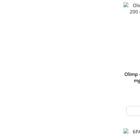
Olimp 
mg