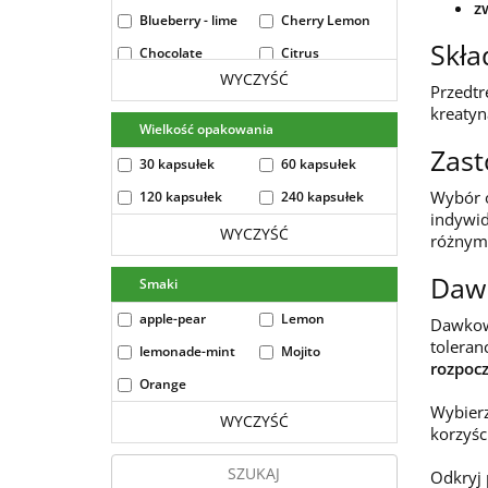
z
Blueberry - lime
Cherry Lemon
Skła
Chocolate
Citrus
WYCZYŚĆ
Cola
Cytryna
Przedtr
kreatyn
Fruit punch
Ice Tea
Wielkość opakowania
Ice tea -
Lemon
Zast
30 kapsułek
60 kapsułek
brzoskwinia
Lemon lime
Wybór o
120 kapsułek
240 kapsułek
Lemon lime -
Natural
indywid
WYCZYŚĆ
400g
różnym 
Orange
Daw
Pineapple
Pink grape
Smaki
Pomarańcz
Salted carmel
apple-pear
Lemon
Dawkowa
toleran
Tropic
Tropic
lemonade-mint
Mojito
rozpocz
Orange
Wybierz
WYCZYŚĆ
korzyści
SZUKAJ
Odkryj 