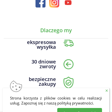
Dlaczego my
ekspresowa
wysyłka
30 dniowe
zwroty
bezpieczne
zakupy
×
Strona korzysta z plików cookies w celu realizacji
DrNatural.pl Wszelkie prawa zastrzeżone © 2026
usług. Zapoznaj się z naszą
polityką prywatności
.
Zakupy
www.redicon.pl