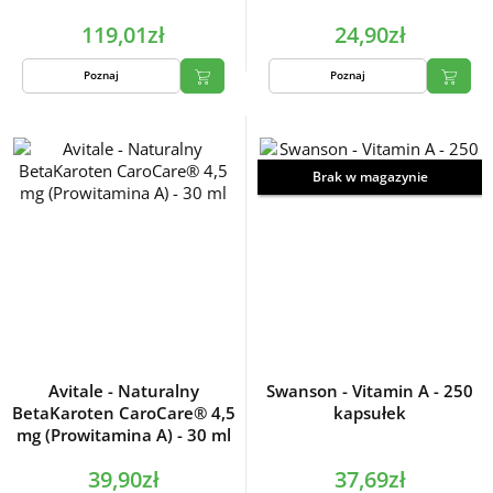
119,01zł
24,90zł
Poznaj
Poznaj
Brak w magazynie
Avitale - Naturalny
Swanson - Vitamin A - 250
BetaKaroten CaroCare® 4,5
kapsułek
mg (Prowitamina A) - 30 ml
39,90zł
37,69zł