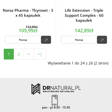
Norsa Pharma - Thyroset - 3
Life Extension - Triple
x 45 kapsułek
Support Complex - 60
kapsułek
112,90zł
105,99zł
142,89zł
Poznaj
Poznaj
1
2
>
>|
Wyświetlanie 1 do 24 z 26 (2 stron)
pon - pt 8:30 - 15:30