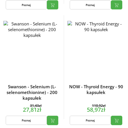
Poznaj
Poznaj
Swanson - Selenium (L-
NOW - Thyroid Energy - 90
selenomethionine) - 200
kapsułek
kapsułek
31,43zł
110,92zł
27,81zł
58,97zł
Poznaj
Poznaj