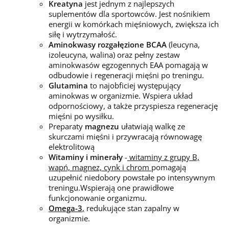
Kreatyna
jest jednym z najlepszych
suplementów dla sportowców. Jest nośnikiem
energii w komórkach mięśniowych, zwiększa ich
siłę i wytrzymałość.
Aminokwasy rozgałęzione BCAA
(leucyna,
izoleucyna, walina) oraz pełny zestaw
aminokwasów egzogennych EAA pomagają w
odbudowie i regeneracji mięśni po treningu.
Glutamina
to najobficiej występujący
aminokwas w organizmie. Wspiera układ
odpornościowy, a także przyspiesza regenerację
mięśni po wysiłku.
Preparaty
magnezu
ułatwiają walkę ze
skurczami mięśni i przywracają równowagę
elektrolitową
Witaminy i minerały
-
witaminy z grupy B,
wapń, magnez, cynk i chrom
pomagają
uzupełnić niedobory powstałe po intensywnym
treningu.Wspierają one prawidłowe
funkcjonowanie organizmu.
Omega-3
,
redukujące stan zapalny w
organizmie.